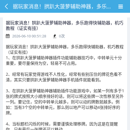
据玩家消息！拱趴大菠萝辅助神器，多乐跑得快辅助器，机巧教程（证实有挂）
据玩家消息！拱趴大菠萝辅助神器，多乐跑得快辅助器，机巧
教程（证实有挂）
2026-06-10 00:51:28
0
次
据玩家消息！拱趴大菠萝辅助神器，多乐跑得快辅助器，机巧教程
（证实有挂）
1、在拱趴大菠萝辅助神器插件功能辅助器技巧中，中转单元十分
重要，要尽量保持为空，轻易不可占用。
2、经常有玩家觉得游戏不人性化，经常有些别压住的牌花色看不
清，其实只要拱趴大菠萝辅助神器手机插件就能看到。
3、在拱趴大菠萝辅助神器辅助插件功能游戏中，如某一列有多于1
张的牌式按照大小顺序排好的话，则可以将这些牌一次性移至另外
一列。要记住，空的中转单元越多，则可以动的牌数就越多。例
如：当有3个空的中转单元，那么则以地产可以移动4张排好序的
牌。
4、当标题栏闪烁的时候，需要谨慎处理移牌。因为这是在提醒
你，只有最后一张牌还可以移动。