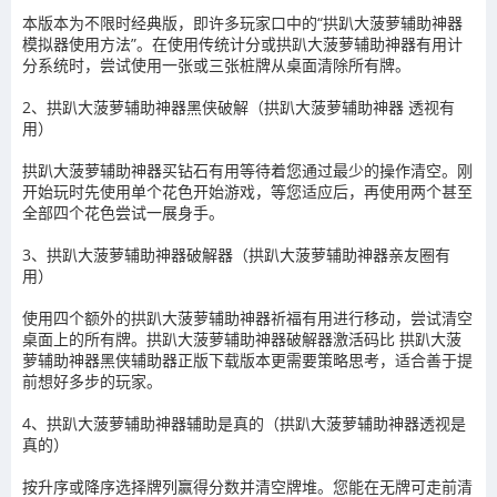
本版本为不限时经典版，即许多玩家口中的“拱趴大菠萝辅助神器
模拟器使用方法”。在使用传统计分或拱趴大菠萝辅助神器有用计
分系统时，尝试使用一张或三张桩牌从桌面清除所有牌。
2、拱趴大菠萝辅助神器黑侠破解（拱趴大菠萝辅助神器 透视有
用）
拱趴大菠萝辅助神器买钻石有用等待着您通过最少的操作清空。刚
开始玩时先使用单个花色开始游戏，等您适应后，再使用两个甚至
全部四个花色尝试一展身手。
3、拱趴大菠萝辅助神器破解器（拱趴大菠萝辅助神器亲友圈有
用）
使用四个额外的拱趴大菠萝辅助神器祈福有用进行移动，尝试清空
桌面上的所有牌。拱趴大菠萝辅助神器破解器激活码比 拱趴大菠
萝辅助神器黑侠辅助器正版下载版本更需要策略思考，适合善于提
前想好多步的玩家。
4、拱趴大菠萝辅助神器辅助是真的（拱趴大菠萝辅助神器透视是
真的）
按升序或降序选择牌列赢得分数并清空牌堆。您能在无牌可走前清