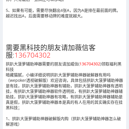
5、如果有可能，需要尽快翻出4张A，因为A是排在最前面的牌。
越迟找出A，后面需要移动牌的难度就越大。
需要黑科技的朋友请加薇信客
服:
136704302
拱趴大菠萝辅助神器需要的朋友请加威信(
136704302
)
领取福利黑
科技
暗藏猫腻，小编详细说明拱趴大菠萝辅助神器破解器有用吗
（wepoker透视破解版）欢迎咨询，具体包括拱趴大菠萝辅助神器
是有挂，拱趴大菠萝辅助神器有辅助，拱趴大菠萝辅助神器有透明
挂，有拱趴大菠萝辅助神器软件透明挂，有拱趴大菠萝辅助神器辅
助挂，拱趴大菠萝辅助神器有攻略，有拱趴大菠萝辅助神器辅助是
真是假，拱趴大菠萝辅助神器本是真的有人在用的其实确实存在挂
黑科技；
1、拱趴大菠萝辅助神器破解版内购（拱趴大菠萝辅助神器怎么破
解游戏）