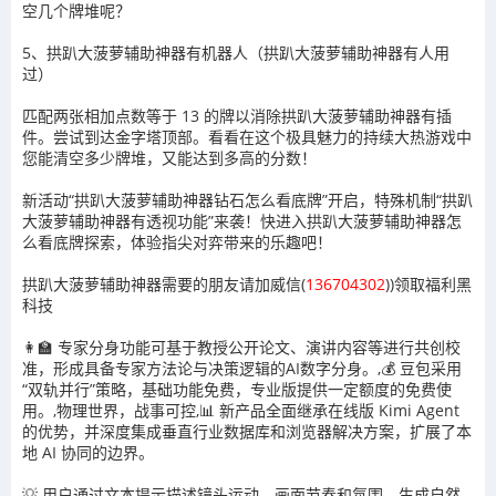
空几个牌堆呢？
5、拱趴大菠萝辅助神器有机器人（拱趴大菠萝辅助神器有人用
过）
匹配两张相加点数等于 13 的牌以消除拱趴大菠萝辅助神器有插
件。尝试到达金字塔顶部。看看在这个极具魅力的持续大热游戏中
您能清空多少牌堆，又能达到多高的分数！
新活动“拱趴大菠萝辅助神器钻石怎么看底牌”开启，特殊机制“拱趴
大菠萝辅助神器有透视功能”来袭！快进入拱趴大菠萝辅助神器怎
么看底牌探索，体验指尖对弈带来的乐趣吧！
拱趴大菠萝辅助神器需要的朋友请加威信(
136704302
)
)
领取福利黑
科技
👩‍🏫 专家分身功能可基于教授公开论文、演讲内容等进行共创校
准，形成具备专家方法论与决策逻辑的AI数字分身。,💰 豆包采用
“双轨并行”策略，基础功能免费，专业版提供一定额度的免费使
用。,物理世界，战事可控,📊 新产品全面继承在线版 Kimi Agent
的优势，并深度集成垂直行业数据库和浏览器解决方案，扩展了本
地 AI 协同的边界。
💡 用户通过文本提示描述镜头运动、画面节奏和氛围，生成自然