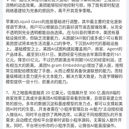
流畅的动态效果。,美团能够较好地控制亏损，除了既有即时配送
网络基建较为完善的原因外，离不开其竞争策略。
苹果对Liquid Glass的底层基础进行调整，其中最主要的变化是新
增调节滑块，用户可以根据自己的喜好调节液态玻璃效果，从完全
不透明到完全透明都能自由选择。,在与抖音的博弈中，美团有基
础设施优势，但缺乏流量能力，从跑腿Skill我们或多或少可以看到
美团尝试将本地生活流量入口的争夺，下沉到AI时代的基础设施
上。,基础模型之上，美团AI试图构建起覆盖用户、商家、Agent的
产品体系。,截至到3月31日，美团经营亏损由去年第四季度的161
亿元，降至65亿元。不过仍然距离去年同期106亿的经营利润，还
有相当大的距离。,美团N‑gram Embeddings增加了嵌入层，按照
常见搭配给模型配了手册，从而让模型具备快速联想的能力。而轻
量级稀疏注意力提升长文本能力，解决方案大致是，为逐字理解的
模型提供一目十行、抓重点的能力。
7、月之暗面再度融资 20 亿美元，估值飙升至 300 亿,面向B端的
商家效率工具或许是美团AI短期最容易看到效果，且很容易建立优
势的部分。多年的数据沉淀和基座模型的发力点，都可以支撑起美
团AI时代的生意。,开发者需在“小程序管理后台-AI能力”主动授权接
入微信AI。同时平台提供了两种选项，以满足不同规模团队的开发
需求:,自动模式:授权平台提审时读取小程序源码，无需投入额外开
发。同时，平台将分析你的小程序页面，让微信AI能直接操作。