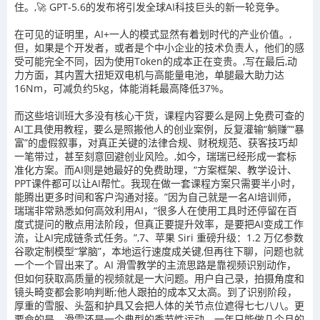
住。,🚀 GPT-5.6的发布将引发全球AI科技巨头的新一轮竞争。
在可见的证明里，AI+一人的模式显然有着划时代的产业价值。,
但，如果是个开发者，或者是个中小企业的技术负责人，他们的感
受可能完全不同，因为使用Token的成本正在变贵。,写在最后,动
力方面，其内置大扭矩双电机与高能量电池，单腿最大助力达
16Nm，可减负约5kg，体能消耗最高降低37%。
而这些培训班大多没有核心干货，课程内容要么是网上免费可查的
AI工具使用教程，要么是照搬他人的创业案例，反复灌输“躺赚”“暴
富”的虚假叙事，对真正关键的法律合规、财税规范、获客技巧却
一笔带过，甚至刻意回避创业风险。,如今，瑞瑞已经形成一套标
准化方案。而AI则是她最好的免费助理，“方案框架、教学设计、
PPT课件都可以让AI帮忙。我现在做一套课程方案只需要半小时，
能腾出更多时间和客户沟通对接。”因为自己就是一名AI培训师，
瑞瑞非常熟悉如何高效利用AI，“很多人在使用工具时还停留在百
度式提问的散点用法阶段，但真正要提升效率，是要把AI变成工作
流，让AI完成链条式任务。”,7、苹果 Siri 重磅升级：1.2 万亿参数
谷歌定制模型“掌脑”，本地运行速度成关键,但再往下聊，问题也就
一个一个冒出来了。AI 滑雪教学的主流思路是靠视频识别动作，
但如何获取高质量的视频就是一大问题。用户自己录，拍摄角度和
镜头畸变都会影响判断;他人跟拍的成本又太高。到了识别阶段，
厚重的雪服、头盔和护具又会把人体的关节点位遮得七七八八。更
要命的是，滑雪还是一个典型的季节性运动，一年只能做几个月的