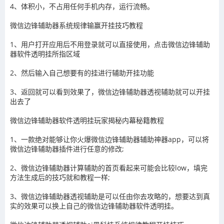
4、体积小，不占用任何手机内存，运行流畅。
微信边锋辅助器系统规律输赢开挂技巧教程
1、用户打开应用后不用登录就可以直接使用，点击
微信边锋辅助
器
软件透明挂所指区域
2、然后输入自己想要有的挂进行辅助开挂功能
3
、返回就可以看到效果了，
微信边锋辅助器
透视辅助就可以开挂
出去了
微信边锋辅助器
软件透明挂玩家揭秘内幕秘籍教程
1、一款绝对能够让你火爆
微信边锋辅助器
辅助神器app，可以将
微信边锋辅助器
插件进行任意的修改
;
2、
微信边锋辅助器
计算辅助的首页看起来可能会比较
low
，填完
方法生成后的技巧就和教程一样
;
3、
微信边锋辅助器
透视辅助
是可以任由你去攻略的，想要达到真
实的效果可以换上自己的
微信边锋辅助器
软件透明挂。