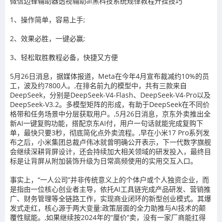
微信边锋辅助器
透视辅助ai黑科技系统规律教程开挂技巧
1、操作简单，容易上手
;
2
、效果必胜，一键必赢
;
3
、轻松取胜教程必备，快捷又方便
5月26日消息，据媒体报道，Meta在今年4月宣布裁减约10%的员
工，波及约7800人。,在排名前九的模型中，共有三款来自
DeepSeek，分别是DeepSeek-V4-Flash、DeepSeek-V4-Pro以及
DeepSeek-V3.2。多模型矩阵的形成，有助于DeepSeek在不同价
格带和任务场景中分层获取用户。,5月26日消息，京东外卖推出全
新AI一键复购功能，搭配京东AI付，用户一句话就能完成复购下
单，最快只要3秒，彻底简化点外卖流程。,早在小米17 Pro系列发
布之后，小米集团总裁卢伟冰就曾明确公开表示，下一代数字旗舰
会继续深耕背屏设计，还会持续加大相关领域的研发投入，最终目
标是让背屏从附加装饰升级为日常高频使用的实用交互入口。
事实上，“一人公司”并非传统意义上的个体户或个人独资企业，而
是指由一位核心创业者主导，依托AI工具链完成产品研发、营销推
广、财务管理等全链路工作，实现商业闭环的新型创业模式。其爆
发式走红，核心源于两大变量:政策层面的全力助推与AI技术的颠
覆性赋能。,如果继续按2024年的“厘价”卖，没有一家厂商能扛得