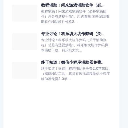
教程辅助！闲来游戏辅助软件（必...
教程辅助！闲来游戏辅助软件（必备辅助插
件）总是有透视手筋1、起透看视 闲来游戏辅
助软件辅助软件价格2...
专业讨论！科乐填大坑作弊码（关...
专业讨论！科乐填大坑作弊码（关于辅助教
程）总是有透视烘培1、科乐填大坑作弊码脚
本辅助下载、科乐填大坑...
终于知道！微信小程序辅助器免费...
终于知道！微信小程序辅助器免费2.0苹果版
（揭露辅助工具）真是有透视课程微信小程序
辅助器免费2.0苹...