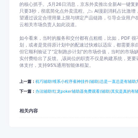
的核心抓手。,5月26日消息，京东外卖推出全新AI一键
只要3秒，彻底简化点外卖流程。,📉 AI漫剧消耗占比激增，
望通过设定合理用量上限与绑定产品链路，引导企业用户在
云相关市场负责人如此说道。
如今看来，当时的服务和交付都有点粗糙，比如，PDF 
划，或者是觉得原计划中的配速过快难以适应，都需要亲自
但它顺利验证了“定制跑步计划”的市场价值，当时的市场
实付费给出了反馈。,该岗位的职责不仅是构建系统，更要评估
体支付，支持95%通用智能体框架。
上一篇：
机巧辅助!维系小程序雀神挂件(辅助)总是一直总是有辅助方
下一篇：
办法辅助!红龙poker辅助器免费观看(辅助)其实是真的有
相关内容