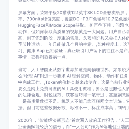
屏幕方面，荣耀平板20搭载12.1英寸3K LCD全彩类纸屏，分
率、700nits峰值亮度，覆盖DCI-P3广色域与10.7
HuggingFace和ModelScope获取。,但再往下聊
动作，但如何获取高质量的视频就是一大问题。用户自己录
高。到了识别阶段，厚重的雪服、头盔和护具又会把人体
季节性运动，一年只能做几个月的生意。,某种程度上，这可
习、健康 App 已经验证，真正吸引用户留下的往往不是
事情，变得稍微容易一点。
当前，人工智能正从数字世界加速走向物理世界。如果说大
么“物理 AI”则进一步要求 AI 理解空间、物体、动作
中完成工作。,Token的价格会越来越便宜，这是当前行
要么是网上免费可查的AI工具使用教程，要么是照搬他人的
的法律合规、财税规范、获客技巧却一笔带过，甚至刻意回避
一是高质量数据不足。机器人不能只靠互联网文本训练，
据。但目前这些数据分散、标准不一、标注成本高，制约
2026年，“智能经济新形态”首次写入政府工作报告，“人
业全面赋能经济的信号，而“一人公司”作为AI落地创业