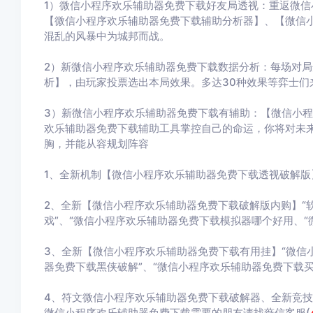
1）微信小程序欢乐辅助器免费下载好友局透视：重返微
【微信小程序欢乐辅助器免费下载辅助分析器】、【微信
混乱的风暴中为城邦而战。
2）新微信小程序欢乐辅助器免费下载数据分析：每场对局
析】，由玩家投票选出本局效果。多达30种效果等弈士们
3）新微信小程序欢乐辅助器免费下载有辅助：【微信小
欢乐辅助器免费下载辅助工具掌控自己的命运，你将对未
胸，并能从容规划阵容
1、全新机制【微信小程序欢乐辅助器免费下载透视破解版
2、全新【微信小程序欢乐辅助器免费下载破解版内购】“
戏”、“微信小程序欢乐辅助器免费下载模拟器哪个好用、“
3、全新【微信小程序欢乐辅助器免费下载有用挂】“微信
器免费下载黑侠破解”、“微信小程序欢乐辅助器免费下载买
4、符文微信小程序欢乐辅助器免费下载破解器、全新竞技
微信小程序欢乐辅助器免费下载需要的朋友请找薇信客服(