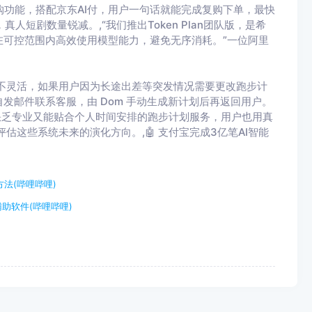
复购功能，搭配京东AI付，用户一句话就能完成复购下单，最快
真人短剧数量锐减。,“我们推出Token Plan团队版，是希
可控范围内高效使用模型能力，避免无序消耗。”一位阿里
很不灵活，如果用户因为长途出差等突发情况需要更改跑步计
发邮件联系客服，由 Dom 手动生成新计划后再返回用户。
缺乏专业又能贴合个人时间安排的跑步计划服务，用户也用真
这些系统未来的演化方向。,🤖 支付宝完成3亿笔AI智能
法(哔哩哔哩)
辅助软件(哔哩哔哩)