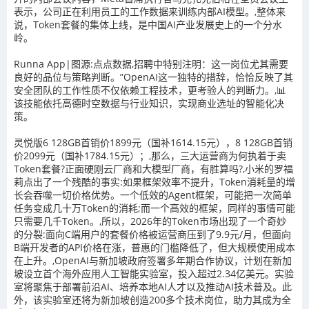
表示，公司正在利用员工的工作数据来训练内部AI模型。,整体来
说，Token套餐的集体上线，是中国AI产业发展史上的一个分水
岭。
Runna App|图源:点点数据,招聘中特别注明：这一岗位尤其需要
良好的品位与策略判断。”OpenAI这一独特的措辞，恰恰反映了其
安全团队的工作性质不仅依赖工程技术，更考验人的判断力。,📊
该技能依托高德时空数据与行业知识，实现商业选址的智能化决
策。
灵悦版6 128GB首销价1899元（国补1614.15元），8 128GB首销
价2099元（国补1784.15元）；,那么，三大运营商为何执着于卖
Token套餐?正面硬刚云厂商和大模型厂商，有胜算吗?,小米的罗福
莉点出了一个残酷的事实:如果框架效率不提升，Token消耗量的增
长会吞噬一切价格优势。一个低效的Agent框架，可能把一次简单
任务变成几十万Token的消耗;而一个高效的框架，同样的事情可能
只需要几千Token。,所以，2026年的Token市场出现了一个奇妙
的分裂:面向C端用户的套餐价格被运营商压到了9.9元/月，但面向
B端开发者的API价格在涨，普惠的门槛降低了，但大规模使用成本
在上升。,OpenAI与新加坡政府签署多年期合作协议，计划在新加
坡设立首个海外应用人工智能实验室，投入超过2.34亿美元。实验
室将聚焦于部署前沿AI、培养本地AI人才以及推动AI技术普及。此
外，该实验室还将为新加坡创造200多个技术岗位，助力其成为全