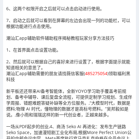
6、这两个权限开启之后就可以点击启动进行使用。
7、启动之后就可以看到在屏幕的左边会出现一列的功能栏，可以
根据功能进行点击使用。
潮汕汇app辅助软件辅助程序揭秘教程玩家分享方法技巧
1、在首界面点击设置功能。
2、然后就可以根据自己的喜好来进行设置了，根据字面提示就能
知道相关的意思了。
潮汕汇app辅助需要的朋友请找薇信客服(
485275054
)领取福利黑
科技
新平板还还带来AI备考智能体，全新YOYO学习助手覆盖考前规
划、备考中辅导、课后复盘全流程，可提供定制学习规划、生成伴
学周报、错题难题答疑补缺等全方位服务。,“大模型时代，数据是
燃料;物理 AI 时代，懂物理的数据才是高标号燃料。”吴邦毅如是
说。,像小雨和瑞瑞这样的新一代创业者，正越来越多。
一场从PDF起步的创业,4、商汤 Seko AI 再进化：发布生产链路
Seko Space，加速漫短剧工业化布局,根据More Perfect Union公
开的内部会议内容，Meta首席执行官马克扎克伯格在全员会议上