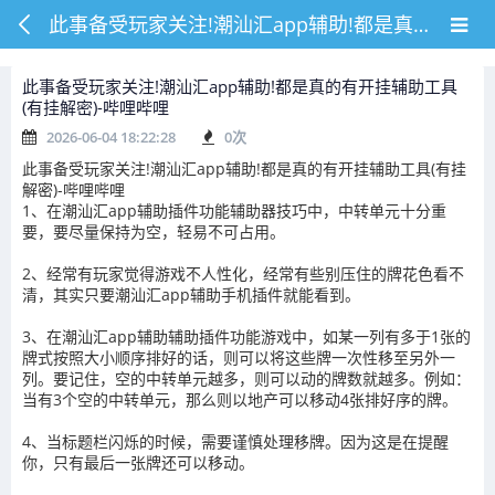
此事备受玩家关注!潮汕汇app辅助!都是真的有开挂辅助工具(有挂解密)-哔哩哔哩
此事备受玩家关注!潮汕汇app辅助!都是真的有开挂辅助工具
(有挂解密)-哔哩哔哩
2026-06-04 18:22:28
0
次
此事备受玩家关注!潮汕汇app辅助!都是真的有开挂辅助工具(有挂
解密)-哔哩哔哩
1、在潮汕汇app辅助插件功能辅助器技巧中，中转单元十分重
要，要尽量保持为空，轻易不可占用。
2、经常有玩家觉得游戏不人性化，经常有些别压住的牌花色看不
清，其实只要潮汕汇app辅助手机插件就能看到。
3、在潮汕汇app辅助辅助插件功能游戏中，如某一列有多于1张的
牌式按照大小顺序排好的话，则可以将这些牌一次性移至另外一
列。要记住，空的中转单元越多，则可以动的牌数就越多。例如：
当有3个空的中转单元，那么则以地产可以移动4张排好序的牌。
4、当标题栏闪烁的时候，需要谨慎处理移牌。因为这是在提醒
你，只有最后一张牌还可以移动。