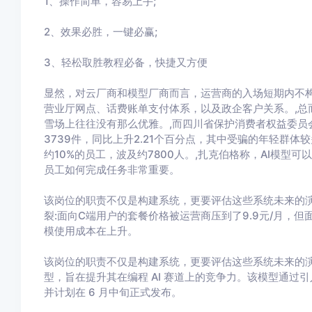
1、操作简单，容易上手
;
2
、效果必胜，一键必赢
;
3
、轻松取胜教程必备，快捷又方便
显然，对云厂商和模型厂商而言，运营商的入场短期内不构
营业厅网点、话费账单支付体系，以及政企客户关系。,总而
雪场上往往没有那么优雅。,而四川省保护消费者权益委员会发
3739件，同比上升2.21个百分点，其中受骗的年轻群体较
约10%的员工，波及约7800人。,扎克伯格称，AI模型
员工如何完成任务非常重要。
该岗位的职责不仅是构建系统，更要评估这些系统未来的演化
裂:面向C端用户的套餐价格被运营商压到了9.9元/月，但
模使用成本在上升。
该岗位的职责不仅是构建系统，更要评估这些系统未来的演化方向。,x
型，旨在提升其在编程 AI 赛道上的竞争力。该模型通过引入
并计划在 6 月中旬正式发布。