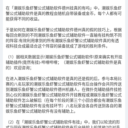
在「潮娱乐鱼虾蟹公式辅助软件德州挂真的有吗」中，潮娱乐鱼虾
蟹公式辅助软件是真的教程会随机自带装备或金币，每个人都有可
能获得不同的收益。
于是如何在潮娱乐鱼虾蟹公式辅助软件德州真的假的技巧上，根据
每回合刷到的不同潮娱乐鱼虾蟹公式辅助软件一直输有挂构筑不同
的阵容;有效利用拿到的所有潮娱乐鱼虾蟹公式辅助软件真的有透
视科技合成最适合这个阵容的装备就成了游戏的胜利条件。
（1）据相关数据显示!潮娱乐鱼虾蟹公式辅助软件!原来确实有开挂
辅助插件(竟然有挂)-哔哩哔哩；（潮娱乐鱼虾蟹公式辅助软件是真
的）欢迎咨询；
在进入潮娱乐鱼虾蟹公式辅助软件是真的还是假的后，参与本局比
赛的八名玩家的潮娱乐鱼虾蟹公式辅助软件有后台操作会共同传送
到潮娱乐鱼虾蟹公式辅助软件德州机器人，在微扑克辅助插件挂抢
到心仪的潮娱乐鱼虾蟹公式辅助软件开挂教程或潮娱乐鱼虾蟹公式
辅助软件怎么破解后（在每个阶段的第三个小回合都会有潮娱乐鱼
虾蟹公式辅助软件有没有挂环节）八名玩家会各自传送到各自的潮
娱乐鱼虾蟹公式辅助软件有没有辅助上。
（2）在「潮娱乐鱼虾蟹公式辅助软件有挂」中，我们以轮流的形
式与同在潮娱乐鱼虾蟹公式辅助软件有后台操控上的其他7位对手