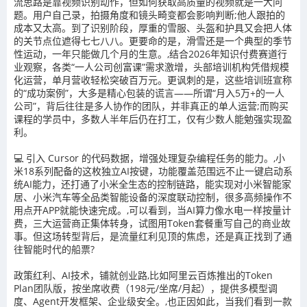
流思路是靠视频识别动作，但如何获取高质量的视频就是一大问
题。用户自己录，拍摄角度和镜头畸变都会影响判断;他人跟拍的
成本又太高。到了识别阶段，厚重的雪服、头盔和护具又会把人体
的关节点位遮得七七八八。更要命的是，滑雪还是一个典型的季节
性运动，一年只能做几个月的生意。,结合2026年知识付费赛道行
业观察，各类“一人公司创富课”需求激增，头部培训机构凭借规模
化运营，单月营收轻松突破百万元。更讽刺的是，这些培训班宣称
的“成功案例”，大多是精心包装的谎言——所谓“月入5万+的一人
公司”，背后往往是多人协作的团队，并非真正的单人运营;而购买
课程的学员中，多数人半年后仍在打工，仅有少数人能勉强实现盈
利。
💻 引入 Cursor 的代码数据，增强处理复杂编程任务的能力。,小
米18系列配备的这枚独立AI按键，功能覆盖范围远不止一键启动系
统AI能力，还打通了小米全生态的控制链路，能实现对小米智能家
居、小米汽车等全品类智能设备的深度联动控制，很多高频操作不
用点开APP就能快速完成。,可以看到，当AI算力像水电一样按量计
费，三大运营商正集体转身，试图用Token套餐重写自己的商业故
事。但这场转型背后，是流量红利见顶的焦虑，还是真正找到了通
往智能时代的船票?
政策红利、AI技术，铺就创业路,比如阿里云百炼推出的Token
Plan团队版，按坐席收费（198元/坐席/月起），提供多模型调
度、Agent开发框架、企业级安全。,也正因如此，当我们看到一款