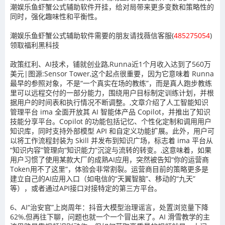
潮娱乐鱼虾蟹公式辅助软件开挂，给对局带来更多变数和策略性的
同时，强化趣味性和平衡性。
潮娱乐鱼虾蟹公式辅助软件需要的朋友请找薇信客服(
485275054
)
领取福利黑科技
政策红利、AI技术，铺就创业路,Runna近1个月收入达到了560万
美元|图源:Sensor Tower,这个起点很重要，因为它意味着 Runna
最早的参照对象，不是“一个真实在场的教练”，而是真人跑步教练
里可以远程交付的一部分能力，围绕用户目标制定训练计划，并根
据用户的时间表和执行情况不断调整。,文章介绍了人工智能知识
管理平台 ima 全面开放其 AI 智能体产品 Copilot，并推出了知识
技能分享平台。Copilot 的功能包括记忆、个性化定制和调用用户
知识库，同时支持外部模型 API 和自定义功能扩展。此外，用户可
以将工作流程封装为 Skill 并发布到知识广场，标志着 ima 平台从
“知识内容”管理向“知识能力”沉淀与流转的转变。,这意味着，如果
用户习惯了使用某款大厂的成熟AI应用，突然被告知“你的运营商
Token用不了这里”，体验会非常割裂。运营商目前的策略更多是
建立自己的AI应用入口（如电信的“天翼智脑”、移动的“九天”
等），或者通过API接口对接特定的第三方平台。
6、AI“治安官”上岗周年：抖音大模型治理谣言，处置浏览量下降
62%,但再往下聊，问题也就一个一个冒出来了。AI 滑雪教学的主