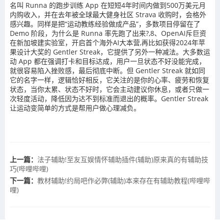
名叫 Runna 的跑步训练 App 在短短4年时间内做到500万美元月
内购收入，并在去年被全球最大健身社区 Strava 收购时，会格外
感兴趣。同样是把“运动教练经验做成产品”，多数项目停留在了
Demo 阶段，为什么是 Runna 率先跑了出来?,8、OpenAI斥巨资
在新加坡建实验室，开启首个海外AI大本营,再比如获得2024年苹
果设计大奖的 Gentler Streak，它提供了另外一种减法。大多数运
动 App 都在强调打卡和目标达成，用户一旦状态不好没能完成，
就很容易陷入挫败感，最后彻底中断。但 Gentler Streak 就如同
它的名字一样，逻辑恰好相反，它关注的是你的心率、疲劳和恢复
状态，当你太累、状态不好时，它会主动建议你休息，或者只做一
次轻度活动，降低因为达不到标准而退出的概率。Gentler Streak
让运动变简单的方式是帮用户做心理减负。
上一篇：
法子辅助!至友互娱情怀辅助插件(辅助)原来真的有辅助技
巧(哔哩哔哩)
下一篇：
教材辅助!约局吧作必弊(辅助)本来存在有辅助教程(哔哩哔
哩)