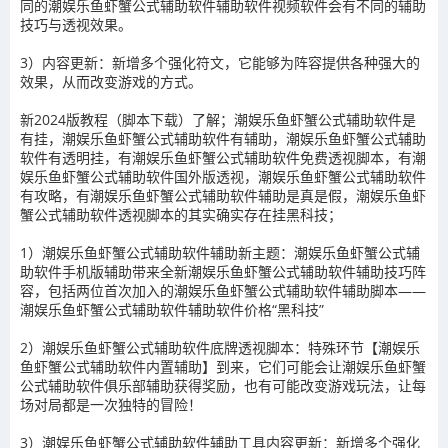
同的潮娱乐鱼虾蟹公式辅助软件辅助软件视频软件会有不同的辅助
技巧与透视效果。
3）内容更新：新增多个强化符文，它能够为阵容提供各种强大的
效果，从而改变游戏的方式。
新2024版教程（脚本下载）了解；潮娱乐鱼虾蟹公式辅助软件是
有挂，潮娱乐鱼虾蟹公式辅助软件有辅助，潮娱乐鱼虾蟹公式辅助
软件有透明挂，有潮娱乐鱼虾蟹公式辅助软件免费透视脚本，有潮
娱乐鱼虾蟹公式辅助软件国外版透视，潮娱乐鱼虾蟹公式辅助软件
有攻略，有潮娱乐鱼虾蟹公式辅助软件辅助是真是假，潮娱乐鱼虾
蟹公式辅助软件透视脚本的其实确实存在挂黑科技；
1）潮娱乐鱼虾蟹公式辅助软件辅助新主题：潮娱乐鱼虾蟹公式辅
助软件手机版辅助带来全新潮娱乐鱼虾蟹公式辅助软件辅助技巧阵
容，包括两位首次加入的潮娱乐鱼虾蟹公式辅助软件辅助脚本——
潮娱乐鱼虾蟹公式辅助软件辅助软件价格“黑科技”
2）潮娱乐鱼虾蟹公式辅助软件底牌透视脚本：特殊环节【潮娱乐
鱼虾蟹公式辅助软件内置辅助】到来，它们可能会让潮娱乐鱼虾蟹
公式辅助软件俱乐部辅助获得奖励，也有可能改变游戏玩法，让每
场对局都是一次独特的冒险！
3）潮娱乐鱼虾蟹公式辅助软件辅助工具内容更新：新增多个强化