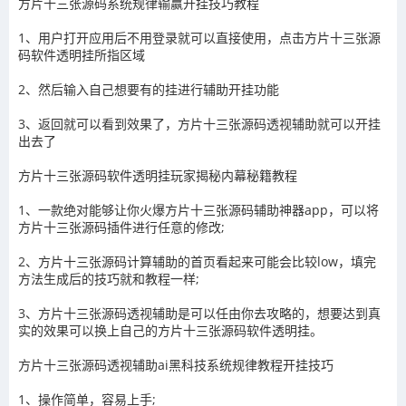
方片十三张源码系统规律输赢开挂技巧教程
1、用户打开应用后不用登录就可以直接使用，点击
方片十三张源
码
软件透明挂所指区域
2、然后输入自己想要有的挂进行辅助开挂功能
3
、返回就可以看到效果了，
方片十三张源码
透视辅助就可以开挂
出去了
方片十三张源码
软件透明挂玩家揭秘内幕秘籍教程
1、一款绝对能够让你火爆
方片十三张源码
辅助神器app，可以将
方片十三张源码
插件进行任意的修改
;
2、
方片十三张源码
计算辅助的首页看起来可能会比较
low
，填完
方法生成后的技巧就和教程一样
;
3、
方片十三张源码
透视辅助
是可以任由你去攻略的，想要达到真
实的效果可以换上自己的
方片十三张源码
软件透明挂。
方片十三张源码
透视辅助ai黑科技系统规律教程开挂技巧
1、操作简单，容易上手
;