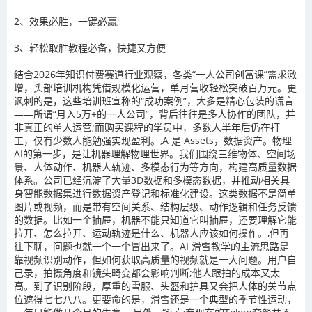
2
、效果必胜，一键必赢
;
3
、轻松取胜教程必备，快捷又方便
结合2026年知识付费赛道行业观察，各类“一人公司创富课”需求激
增，头部培训机构凭借规模化运营，单月营收轻松突破百万元。更
讽刺的是，这些培训班宣称的“成功案例”，大多是精心包装的谎言
——所谓“月入5万+的一人公司”，背后往往是多人协作的团队，并
非真正的单人运营;而购买课程的学员中，多数人半年后仍在打
工，仅有少数人能勉强实现盈利。,A 是 Assets，数据资产。物理
AI的第一步，是让机器理解物理世界。我们围绕三维物体、空间场
景、人体动作、机器人轨迹、多模态行为等方向，构建高质量数据
体系。公司已经沉淀了大量3D数据和多模态数据，并推动相关具
身智能数据集进行数据资产登记和标准化建设。这类数据不是简单
图片或视频，而是带有空间关系、结构层级、动作逻辑和任务反馈
的数据。比如一个抽屉，机器不能只知道它叫抽屉，还要理解它能
拉开、怎么拉开、运动轨迹是什么、机器人应该如何操作。,但再
往下聊，问题也就一个一个冒出来了。AI 滑雪教学的主流思路是
靠视频识别动作，但如何获取高质量的视频就是一大问题。用户自
己录，拍摄角度和镜头畸变都会影响判断;他人跟拍的成本又太
高。到了识别阶段，厚重的雪服、头盔和护具又会把人体的关节点
位遮得七七八八。更要命的是，滑雪还是一个典型的季节性运动，