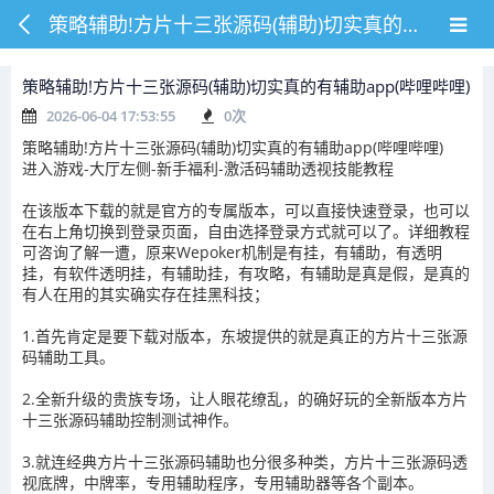
策略辅助!方片十三张源码(辅助)切实真的有辅助app(哔哩哔哩)
策略辅助!方片十三张源码(辅助)切实真的有辅助app(哔哩哔哩)
2026-06-04 17:53:55
0
次
策略辅助!方片十三张源码(辅助)切实真的有辅助app(哔哩哔哩)
进入游戏-大厅左侧-新手福利-激活码辅助透视技能教程
在该版本下载的就是官方的专属版本，可以直接快速登录，也可以
在右上角切换到登录页面，自由选择登录方式就可以了。详细教程
可咨询了解一遭，原来Wepoker机制是有挂，有辅助，有透明
挂，有软件透明挂，有辅助挂，有攻略，有辅助是真是假，是真的
有人在用的其实确实存在挂黑科技；
1.首先肯定是要下载对版本，东坡提供的就是真正的方片十三张源
码辅助工具。
2.全新升级的贵族专场，让人眼花缭乱，的确好玩的全新版本方片
十三张源码辅助控制测试神作。
3.就连经典方片十三张源码辅助也分很多种类，方片十三张源码透
视底牌，中牌率，专用辅助程序，专用辅助器等各个副本。