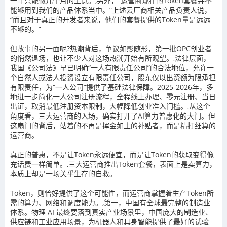
一年只能做几个月的生意。,另外，“运营商现在的Token套餐并不
能够用到我们的产品体系当中。”上述云厂商相关产品负责人说，
“而且对于真正的开发者来说，他们的套餐提供的Token量是远远
不够的。”
但故事的另一面呢?热潮背后，争议如影随形，第一批OPC创业者
的悄然退场，也让不少人对这场热潮开始有所观望。,法律层面，
我国《公司法》早已明确“一人有限责任公司”的合法地位，允许一
个自然人或法人投资设立有限责任公司，股东仅以出资额为限承担
有限责任，为“一人公司”提供了基础法律保障。2025-2026年，多
地进一步简化一人公司注册流程，全程线上办理、零元注册、当日
出证，取消最低注册资本限制，大幅降低创业准入门槛。,从这个
角度看，三大运营商的入场，确实打开了AI算力普惠化的大门。但
这扇门的背后，站着的不再是挥金如土的补贴者，而是精打细算的
运营商。
真正的普惠，不是让Token永远便宜，而是让Token的获取变得像
充话费一样简单。,三大运营商推出Token套餐，表面上是卖算力，
本质上却是一场关乎生存的自救。
Token，则恰好提供了这个可能性，而运营商掌握着生产Token所
需的算力、网络和调度能力。,第一，中国有全球最完整的制造业
体系。物理 AI 最终要落到真实产业场景里，中国庞大的制造业、
供应链和工业应用场景，为机器人和具身智能提供了最好的试验