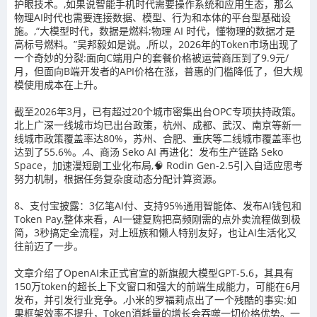
护眼技术。,如果说智能手机时代需要操作系统和应用生态，那么
物理AI时代也需要连接数据、模型、行为和本体的平台型基础设
施。,“大模型时代，数据是燃料;物理 AI 时代，懂物理的数据才是
高标号燃料。”吴邦毅如是说。,所以，2026年的Token市场出现了
一个奇妙的分裂:面向C端用户的套餐价格被运营商压到了9.9元/
月，但面向B端开发者的API价格在涨，普惠的门槛降低了，但大规
模使用成本在上升。
截至2026年3月，已有超过20个城市密集出台OPC专项扶持政策。
北上广深一线城市均已出台政策，杭州、成都、武汉、南京等新一
线城市政策覆盖率达80%，苏州、合肥、重庆等二线城市覆盖率也
达到了55.6%。,4、商汤 Seko AI 再进化：发布生产链路 Seko
Space，加速漫短剧工业化布局,🧠 Rodin Gen-2.5引入自适应思考
努力机制，根据任务复杂度动态分配计算资源。
8、支付宝披露：3亿笔AI付、支持95%通用智能体、发布AI钱包和
Token Pay,整体来看，AI一键复购把高频刚需的点外卖流程做到极
简，3秒搞定全流程，对上班族和懒人特别友好，也让AI生活化又
往前迈了一步。
文章介绍了OpenAI未正式官宣的新旗舰大模型GPT-5.6，其具有
150万token的超长上下文窗口和强大的前端生成能力，可能在6月
发布，并引发行业竞争。,小米的罗福莉点出了一个残酷的事实:如
果框架效率不提升，Token消耗量的增长会吞噬一切价格优势。一