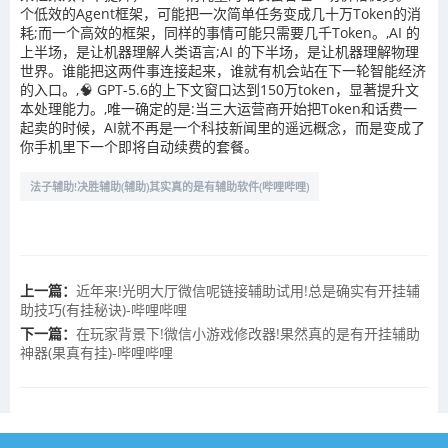
个低效的Agent框架，可能把一次简单任务变成几十万Token的消
耗;而一个高效的框架，同样的事情可能只需要几千Token。,AI 的
上半场，是让机器理解人类语言;AI 的下半场，是让机器理解物理
世界。谁能把这两件事连接起来，谁就有机会站在下一轮智能经济
的入口。,🧠 GPT-5.6的上下文窗口达到150万token，显著提升文
本处理能力。,唯一确定的是:当三大运营商开始把Token和话费一
起卖的时候，AI就不再是一个科技新闻里的遥远概念，而是变成了
你手机里下一个即将自动续费的套餐。
法子辅助!决胜辅助(辅助)其实真的是有辅助软件(哔哩哔哩)
上一篇：
近年来!光明大厅微信呢链接辅助试用!总是确实有开挂辅
助技巧(有挂秘诀)-哔哩哔哩
下一篇：
在玩家背景下!微信小游戏修改器!果然真的是有开挂辅助
神器(果真有挂)-哔哩哔哩