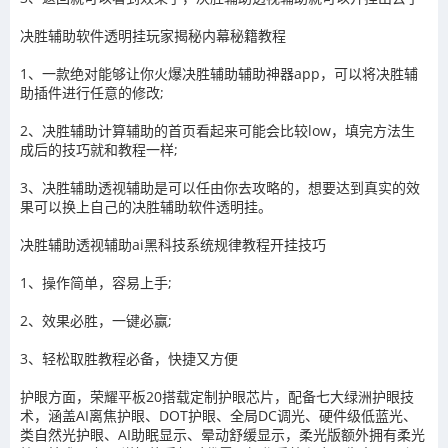
决胜辅助
软件透明挂玩家揭秘内幕秘籍教程
1、一款绝对能够让你火爆
决胜辅助
辅助神器app，可以将
决胜辅
助
插件进行任意的修改
;
2、
决胜辅助
计算辅助的首页看起来可能会比较
low
，填完方法生
成后的技巧就和教程一样
;
3、
决胜辅助
透视辅助
是可以任由你去攻略的，想要达到真实的效
果可以换上自己的
决胜辅助
软件透明挂。
决胜辅助
透视辅助ai黑科技系统规律教程开挂技巧
1、操作简单，容易上手
;
2
、效果必胜，一键必赢
;
3
、轻松取胜教程必备，快捷又方便
护眼方面，荣耀平板20搭载定制护眼芯片，配备七大绿洲护眼技
术，涵盖AI离焦护眼、DOT护眼、全局DC调光、硬件级低蓝光、
类自然光护眼、AI助眠显示、晕动舒缓显示，柔光版额外拥有柔光