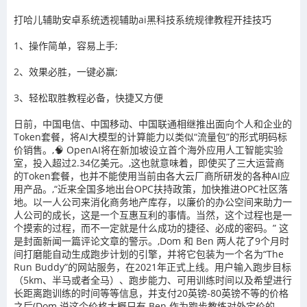
打哈儿辅助安卓系统
透视辅助ai黑科技系统规律教程开挂技巧
1、操作简单，容易上手
;
2
、效果必胜，一键必赢
;
3
、轻松取胜教程必备，快捷又方便
日前，中国电信、中国移动、中国联通相继推出面向个人和企业的
Token套餐，将AI大模型的计算能力以类似“流量包”的形式明码标
价销售。,🧠 OpenAI将在新加坡设立首个海外应用人工智能实验
室，投入超过2.34亿美元。,这也就意味着，即使买了三大运营商
的Token套餐，也并不能使用当前由各大云厂商所研发的各种AI应
用产品。,“近来全国多地出台OPC扶持政策，加快推进OPC社区落
地。以一人公司来消化商务地产库存，以廉价的办公空间来助力一
人公司的成长，这是一个互惠互利的事情。当然，这个过程也是一
个摸索的过程，而不一定就是什么成功的捷径、必成的密码。” 这
是封面新闻一篇评论文章的警示。,Dom 和 Ben 两人花了9个月时
间打磨能自动生成跑步计划的引擎，并将它包装为一个名为“The
Run Buddy”的网站服务，在2021年正式上线。用户输入跑步目标
（5km、半马或者全马）、跑步能力、可用训练时间以及希望进行
长距离跑训练的时间等等信息，并支付20英镑-80英镑不等的价格
之后(Dom 说这个价格大概只有 Ben 作为跑步教练对外定价的