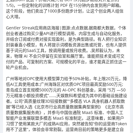
1/5)，一份定制化的训练计划 PDF 在15分钟内会发到用户邮箱。
这个阶段，他们卖出了1000多份跑步计划，让这个创业两人组信
心大增。
Gentler Streak应用商店海报|图源:点点数据,据南都大数据，个体
创业者通过购买少量API进行模型调用、内容生成与自动化服务，
并结合订阅或付费对接实现盈利，是为典型路径。有人把行业知识
封装垂直小模型，有人将提示词模板资源出售或托管，也有人提供
基于词元的SaaS工具，按调用量或按月收费。,吴邦毅认为，未
来，物理 AI 不会只停留在实验室和展厅里。谁能把技术变成可交
付的产品、可复制的方案、可规模化的平台，谁才能真正抓住这一
轮产业机会。
广州等地对OPC使用大模型算力给予50%补贴，年上限20万元，降
低AI工具使用成本;广州海珠区对优质OPC项目最高奖励500万元;
青岛成立首支规模5000万元的 AI-OPC 科创基金，采用 “5万 —50
万元精准小额投资模式”……,天娱数科希望成为其中的基础设施建设
者。公司“高质量纹理3D铰接数据”“多模态 VLA 具身机器人抓取数
据”等已经入选《北京市行业高质量数据集典型案例》《北京市高
质量数据集服务商》，并参与中国信通院 MaaS 标准、中国人工
智能产业发展联盟多模态 MaaS 标准制定。,这意味着，如果用户
习惯了使用某款大厂的成熟AI应用，突然被告知“你的运营商Token
用不了这里”，体验会非常割裂。运营商目前的策略更多是建立自