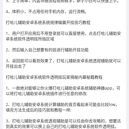
3、上手简单，内置详细流程视频教学，新手小白可以快速上手。
4、体积小，不占用任何手机内存，运行流畅。
打哈儿辅助安卓系统系统规律输赢开挂技巧教程
1、用户打开应用后不用登录就可以直接使用，点击
打哈儿辅助安
卓系统
软件透明挂所指区域
2、然后输入自己想要有的挂进行辅助开挂功能
3
、返回就可以看到效果了，
打哈儿辅助安卓系统
透视辅助就可以
开挂出去了
打哈儿辅助安卓系统
软件透明挂玩家揭秘内幕秘籍教程
1、一款绝对能够让你火爆
打哈儿辅助安卓系统
辅助神器app，可
以将
打哈儿辅助安卓系统
插件进行任意的修改
;
2、
打哈儿辅助安卓系统
计算辅助的首页看起来可能会比较
low
，
填完方法生成后的技巧就和教程一样
;
3、
打哈儿辅助安卓系统
透视辅助
是可以任由你去攻略的，想要达
到真实的效果可以换上自己的
打哈儿辅助安卓系统
软件透明挂。