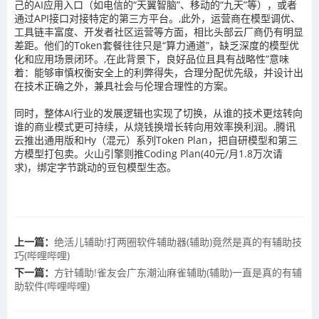
己的AI应用入口（如电信的“天翼智脑”、移动的“九天”等），或者
通过API接口对接特定的第三方平台。,此外，运营商在模型调优、
工具链丰富度、开发者社区运营等方面，相比头部云厂商仍有明显
差距。他们的Token套餐往往只是“算力通道”，缺乏深度的模型优
化和应用场景闭环。,在此背景下，良好品位且具有战略性”意味
着：能够审慎权衡安全上的利弊得失，合理分配优先级，并设计出
在技术正确之外，兼具社会与伦理合理性的方案。
同时，整体AI行业的发展逻辑也实现了切换，从谁的技术更炫转向
谁的商业模式更可持续，从烧钱换增长转向用效率换利润。,腾讯
云推出通用版和Hy（混元）系列Token Plan，把自研模型和第三
方模型打包卖。火山引擎则推Coding Plan(40元/月1.8万次请
求)，绑定字节跳动的豆包模型生态。
上一篇：
绝活儿辅助!打两圈软件辅助器(辅助)竟然是真的有辅助技
巧(哔哩哔哩)
下一篇：
方针辅助!雀友会广东潮汕麻雀辅助(辅助)一直是真的有辅
助软件(哔哩哔哩)