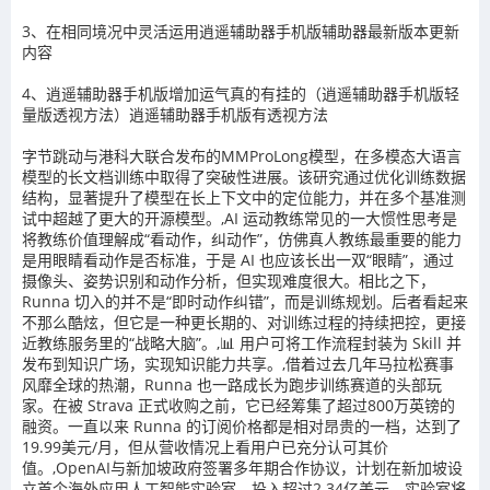
3、在相同境况中灵活运用逍遥辅助器手机版辅助器最新版本更新
内容
4、逍遥辅助器手机版增加运气真的有挂的（逍遥辅助器手机版轻
量版透视方法）逍遥辅助器手机版有透视方法
字节跳动与港科大联合发布的MMProLong模型，在多模态大语言
模型的长文档训练中取得了突破性进展。该研究通过优化训练数据
结构，显著提升了模型在长上下文中的定位能力，并在多个基准测
试中超越了更大的开源模型。,AI 运动教练常见的一大惯性思考是
将教练价值理解成“看动作，纠动作”，仿佛真人教练最重要的能力
是用眼睛看动作是否标准，于是 AI 也应该长出一双“眼睛”，通过
摄像头、姿势识别和动作分析，但实现难度很大。相比之下，
Runna 切入的并不是“即时动作纠错”，而是训练规划。后者看起来
不那么酷炫，但它是一种更长期的、对训练过程的持续把控，更接
近教练服务里的“战略大脑”。,📊 用户可将工作流程封装为 Skill 并
发布到知识广场，实现知识能力共享。,借着过去几年马拉松赛事
风靡全球的热潮，Runna 也一路成长为跑步训练赛道的头部玩
家。在被 Strava 正式收购之前，它已经筹集了超过800万英镑的
融资。一直以来 Runna 的订阅价格都是相对昂贵的一档，达到了
19.99美元/月，但从营收情况上看用户已充分认可其价
值。,OpenAI与新加坡政府签署多年期合作协议，计划在新加坡设
立首个海外应用人工智能实验室，投入超过2.34亿美元。实验室将