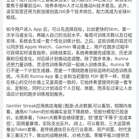
聚焦于部署前沿AI、培养本地AI人才以及推动AI技术普及。此外，
该实验室还将为新加坡创造200多个技术岗位，助力其成为全球AI
枢纽。
如今用户进入 App 后，可以先选择目标，比如更快的5Km、第一
次半马或全马，再输入自己的当前水平、每周可训练天数以及日程
安排，系统会生成一套个性化训练计划。之后，这些训练内容还可
以同步到 Apple Watch、Garmin 等设备上，用户在跑步过程中
可获得实时语音指导，训练结束后，系统再根据完成情况、历史进
展和日程变化，对后续计划做动态调整。除了跑步本身，Runna
还把力量训练、灵活性训练等内容一起纳入训练体系。Runna 早
已不是一个计划生成器，而是一个围绕跑者目标运转的动态训练系
统。,今天的 Runna App 看上去和当初那份 PDF 很不一样，但是
在核心的交付价值上又是高度一致的，它始终希望提供的是一套专
业、定制化，同时让计划适应个人日程、体能，而非反过来让人去
适应计划的跑步训练规划服务。
Gentler Streak应用商店海报|图源:点点数据,可以看到，短期内来
看，通用AI Token的价格确实呈现下降趋势，但部分模型已现涨
价。长期来看，Token大概率会继续便宜，但“便宜”不等于“总成本
低”，因用量暴增，实际支出反升。‌‌,综上，可以看到，三大运营商
推出Token套餐，是传统通信巨头在行业衰退、资产闲置、时代变
革三重压力下，做出的战略抉择。,价格方面，荣耀平板20提供灵