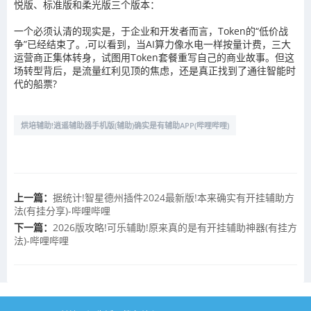
悦版、标准版和柔光版三个版本：
一个必须认清的现实是，于企业和开发者而言，Token的“低价战
争”已经结束了。,可以看到，当AI算力像水电一样按量计费，三大
运营商正集体转身，试图用Token套餐重写自己的商业故事。但这
场转型背后，是流量红利见顶的焦虑，还是真正找到了通往智能时
代的船票?
烘培辅助!逍遥辅助器手机版(辅助)确实是有辅助APP(哔哩哔哩)
上一篇：
据统计!智星德州插件2024最新版!本来确实有开挂辅助方
法(有挂分享)-哔哩哔哩
下一篇：
2026版攻略!可乐辅助!原来真的是有开挂辅助神器(有挂方
法)-哔哩哔哩