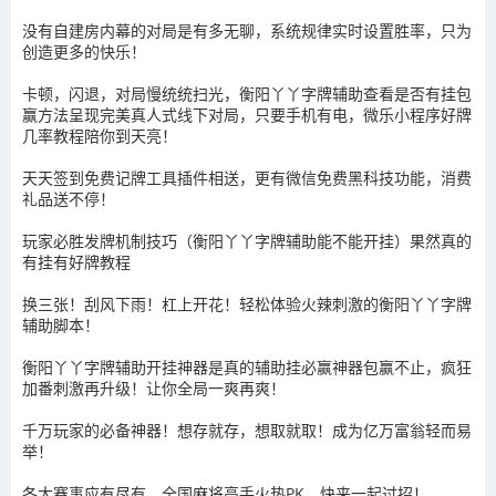
没有自建房内幕的对局是有多无聊，系统规律实时设置胜率，只为
创造更多的快乐！
卡顿，闪退，对局慢统统扫光，衡阳丫丫字牌辅助查看是否有挂包
赢方法呈现完美真人式线下对局，只要手机有电，微乐小程序好牌
几率教程陪你到天亮！
天天签到免费记牌工具插件相送，更有微信免费黑科技功能，消费
礼品送不停！
玩家必胜发牌机制技巧（衡阳丫丫字牌辅助能不能开挂）果然真的
有挂有好牌教程
换三张！刮风下雨！杠上开花！轻松体验火辣刺激的衡阳丫丫字牌
辅助脚本！
衡阳丫丫字牌辅助开挂神器是真的辅助挂必赢神器包赢不止，疯狂
加番刺激再升级！让你全局一爽再爽！
千万玩家的必备神器！想存就存，想取就取！成为亿万富翁轻而易
举！
各大赛事应有尽有，全国麻将高手火热PK，快来一起过招！