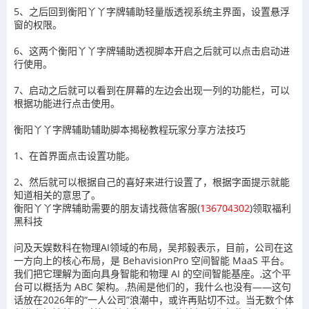
5、之后回到衡阳丫丫字牌辅助轻量版透视系统主界面，设置悬浮
窗的权限。
6、这两个衡阳丫丫字牌辅助透视脚本开启之后就可以点击启动进
行使用。
7、启动之后就可以看到在屏幕的左边会出现一列的功能栏，可以
根据功能进行点击使用。
衡阳丫丫字牌辅助辅助脚本揭秘教程玩家分享方法技巧
1、在首界面点击设置功能。
2、然后就可以根据自己的喜好来进行设置了，根据字面提示就能
知道相关的意思了。
衡阳丫丫字牌辅助需要的朋友请找薇信客服(
136704302
)领取福利
黑科技
问及天娱数科在物理AI领域的布局，吴邦毅表示，目前，公司在这
一方向上的核心布局，是 BehavisionPro 空间智能 MaaS 平台。
我们把它理解为面向具身智能和物理 AI 的空间智能基座。,这个平
台可以概括为 ABC 架构。,热闹是他们的，我什么也没有——这句
话放在2026年的“一人公司”浪潮中，或许再贴切不过。当无数个体