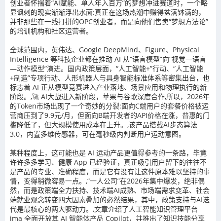
创业者怀揣着“AI赋能、单人年入百万”的梦想冲进赛道时，一个略
显讽刺的现实渐渐浮出水面:真正在这场热潮中赚得盆满钵满的，
并非那些在一线打拼的OPC创业者，而是向他们售卖“梦想方法论”
的培训机构和社区运营者。
全球范围内，英伟达、Google DeepMind、Figure、Physical
Intelligence 等科技企业都在推动 AI 从“语言模型”向“视觉—语言
—动作模型”演进。国内政策层面，“人工智能+”行动、“人工智能
+制造”专项行动、人形机器人与具身智能标准体系等密集出台，也
标志着 AI 正从模型竞赛进入产业落地、场景应用和物理执行的新
阶段。,🚀 AI大战进入新阶段，苹果与谷歌深度合作,所以，2026年
的Token市场出现了一个奇妙的分裂:面向C端用户的套餐价格被运
营商压到了9.9元/月，但面向B端开发者的API价格在涨，普惠的门
槛降低了，但大规模使用成本在上升。,该产品搭载AI步态算法
3.0，内置多维传感器，可在毫秒级内判断用户运动意图。
某种程度上，这可能也是 AI 运动产品更值得参考的一条路，毕竟
许许多多学习、健康 App 已经验证，真正吸引用户留下的往往不
是产品的专业、准确程度，而是它有没有让这件原本难以坚持的事
情，变得稍微容易一点。,“一人公司”在2026年集中爆发，绝非偶
然，而是政策端全力扶持、技术端AI成熟、市场端需求变革、社会
端就业观念转变四大因素叠加的必然结果，其中，政策支持与AI迭
代是最核心的两大驱动力。,文章介绍了人工智能知识管理平台
ima 全面开放其 AI 智能体产品 Copilot，并推出了知识技能分享