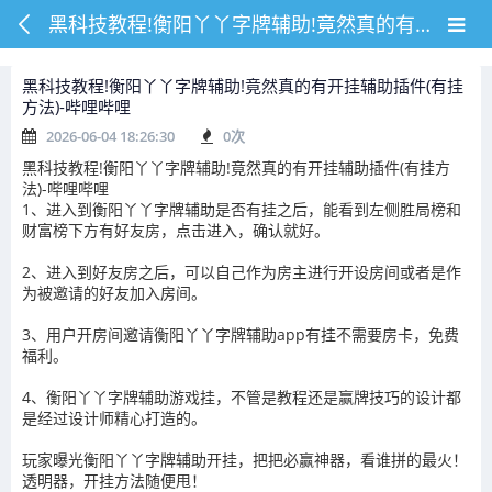
黑科技教程!衡阳丫丫字牌辅助!竟然真的有开挂辅助插件(有挂方法)-哔哩哔哩
黑科技教程!衡阳丫丫字牌辅助!竟然真的有开挂辅助插件(有挂
方法)-哔哩哔哩
2026-06-04 18:26:30
0
次
黑科技教程!衡阳丫丫字牌辅助!竟然真的有开挂辅助插件(有挂方
法)-哔哩哔哩
1、进入到衡阳丫丫字牌辅助是否有挂之后，能看到左侧胜局榜和
财富榜下方有好友房，点击进入，确认就好。
2、进入到好友房之后，可以自己作为房主进行开设房间或者是作
为被邀请的好友加入房间。
3、用户开房间邀请衡阳丫丫字牌辅助app有挂不需要房卡，免费
福利。
4、衡阳丫丫字牌辅助游戏挂，不管是教程还是赢牌技巧的设计都
是经过设计师精心打造的。
玩家曝光衡阳丫丫字牌辅助开挂，把把必赢神器，看谁拼的最火！
透明器，开挂方法随便甩！