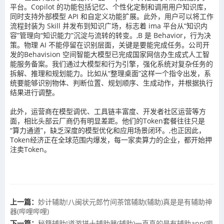
平台。Copilot 的功能包括记忆、个性化定制和调用用户知识库，
同时支持外部模型 API 和自定义功能扩展。此外，用户可以将工作
流程封装为 Skill 并发布到知识广场，标志着 ima 平台从“知识内
容”管理向“知识能力”沉淀与流转的转变。,B 是 Behavior，行为决
策。物理 AI 不能停留在识别层面，关键是要能完成任务。公司开
发的 Behavision 空间智能大模型已完成国家网信办生成式人工智
能服务备案。我们通过大模型和行为引擎，强化系统对复杂任务的
拆解、推理和规划能力。比如从“整理桌面”这样一个指令出发，系
统要能够识别物体、判断位置、规划顺序、生成动作，并根据执行
结果进行调整。
此外，运营商在模型调优、工具链丰富度、开发者社区运营等方
面，相比头部云厂商仍有明显差距。他们的Token套餐往往只是
“算力通道”，缺乏深度的模型优化和应用场景闭环。,也正因此，
Token经济正在全球范围内爆发，每一家卖算力的企业，都开始押
注卖Token。
上一篇：
妙计辅助!八闽状元郎竹间茶馆辅助(辅助)真是是有辅助神
器(哔哩哔哩)
下一篇：
秘籍辅助!道游拼十辅助器(辅助)一直真的是有辅助app(哔