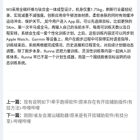
W3采用全碳纤维与钛合金一体成型设计，机身仅重1.75kg，刷新行业最轻纪
录，实现减重不减强度。创新应用非牛顿流体材质，柔软亲肤的同时有效缓冲
运动冲击、保护关节。,如今用户进入 App 后，可以先选择目标，比如更快的
5Km、第一次半马或全马，再输入自己的当前水平、每周可训练天数以及日
程安排，系统会生成一套个性化训练计划。之后，这些训练内容还可以同步到
Apple Watch、Garmin 等设备上，用户在跑步过程中可获得实时语音指导，
训练结束后，系统再根据完成情况、历史进展和日程变化，对后续计划做动态
调整。除了跑步本身，Runna 还把力量训练、灵活性训练等内容一起纳入训
练体系。Runna 早已不是一个计划生成器，而是一个围绕跑者目标运转的动
态训练系统。
上一篇：
现有说明如下!牵手跑得软件!原来存在有开挂辅助插件(有
挂方法)-哔哩哔哩
下一篇：
刚刚!雀友会潮汕辅助器!原来是有开挂辅助软件(有挂分
享)-哔哩哔哩