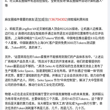
4、符文麻友圈插件有透视挂强化、全新竞技场“麻友圈插件自动计算机器人”
等
请加威信(
136704302
)
麻友圈插件需要的朋友
领取福利黑科技
2、蚂蚁灵波LingBot-VA论文被机器人顶会RSS2026接收，让机器人边推演、
边行动,🛒 高德问店选址智能助手通过自然语言对话提供位置推荐与点位评估
服务。,上海移动喊出“1元40万Tokens”的价格，中国电信推出最低9.9元/月的
个人套餐，中国联通则为上海OPC客户提供免费3000万Tokens测试额
度。,Token时代，真的来了。
另外，“运营商现在的Token套餐并不能够用到我们的产品体系当中。”上述云
厂商相关产品负责人说，“而且对于真正的开发者来说，他们的套餐提供的
Token量是远远不够的。”,商汤 Seko AI 在西安站的生态发展交流会上发布了
生产链路 Seko Space，加速漫短剧工业化布局。该平台通过“创编一体”的技
术优势，重塑了漫短剧的生产逻辑，并推出了企业会员扶持计划，助力创作者
进阶为高产达人。同时，Seko Space 作为“中央控制室”，解决了大中型影视
公司的协作痛点，推动行业向工业化范式转型。
物理 AI正在走出实验室和展厅里针对中国发展物理 AI的未来发展， 吴邦毅认
为有非常大的空间，主要体现在三个方面。,日均140万亿Tokens，这个数字
背后是天量的算力成本。当大模型从“聊天工具”进化成“Agent执行引擎”，单
次任务的Token消耗量不再是几百、几千，而是几万、几十万。