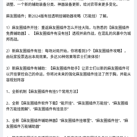
调整、一个新的辅助装备分类、神器装备更新，给对弈带来更多变化。
麻友圈插件；新2024版有挂透明挂辅助器攻略（万能挂）了解。
1）麻友圈插件开挂：重返麻友圈插件怎么开挂大陆，与熟悉的【麻友圈插件
免费辅助器】、【麻友圈插件有没有挂】透视并肩作战，在混乱的风暴中为城
邦而战。
2）新麻友圈插件有挂：每场对局开始，你将看到3个【麻友圈插件攻略】，
由玩家投票选出本局效果。多达30种效果等弈士们来体验！
3）新麻友圈插件有辅助：【麻友圈插件助手】让弈士们以新的麻友圈插件可
以开挂掌控自己的命运，你将对未来的强化麻友圈插件挂法了然于胸，并能从
容规划阵容
1、全新机制【麻友圈插件有挂5个常用方法】
2、全新【麻友圈插件软件下载】“能开挂”、“麻友圈插件万能挂”、“麻友圈插
件万能挂图解”、“麻友圈插件有挂显示”
3、全新【麻友圈插件辅助神器】“麻友圈插件挂哪里”、“麻友圈插件挂”、“麻
友圈插件万能辅助器”