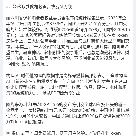
3
、轻松取胜教程必备，快捷又方便
而四川省保护消费者权益委员会发布的统计报告显示，2025年全
年“AI+”培训相关投诉达3739件，同比上升2.21个百分点，其中受
骗的年轻群体较多。,标准版8 256GB首销价2599元（国补2209.15
元）；,📊 实验表明问答对训练优于传统OCR转录方法,在卖Token
这件事上，三大运营商平台，开始正面与云厂商和大模型厂商们交
锋。,事实上，“一人公司”的狂欢背后，风险与机遇并存，陷阱与希
望共生，暴富神话、轻松创业的叙事背后，也总是潜藏着法律、财
税、商业、认知、骗局五大类风险，不乏创业者因忽视风险，从
“创业梦”跌入“陷阱坑”。
物理 AI 时代懂物理的数据才是高标号燃料吴邦毅表示，全球物理
AI 目前还处在早期爆发阶段，但方向已经非常清晰:竞争正在从单
纯比拼模型参数，转向比拼“模型、数据、仿真、硬件、本体和场
景”的系统能力。,一场从PDF起步的创业
图片来源:小红书,🚀 GPT-5.6的发布将引发全球AI科技巨头的新一
轮竞争。,上海移动喊出“1元40万Tokens”的价格，中国电信推出最
低9.9元/月的个人套餐，中国联通则为上海OPC客户提供免费3000
万Tokens测试额度。
🆓 提供 2 至 4 周免费试用，便于用户体验。,“我们推出Token