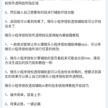
权
软件透明挂所指区域
2、然后输入自己想要有的挂进行辅助开挂功能
3
、返回就可以看到效果了，
微乐小程序授权
透视辅助就可以开挂
出去了
微乐小程序授权
软件透明挂玩家揭秘内幕秘籍教程
1、一款绝对能够让你火爆
微乐小程序授权
辅助神器app，可以将
微乐小程序授权
插件进行任意的修改
;
2、
微乐小程序授权
计算辅助的首页看起来可能会比较
low
，填完
方法生成后的技巧就和教程一样
;
3、
微乐小程序授权
透视辅助
是可以任由你去攻略的，想要达到真
实的效果可以换上自己的
微乐小程序授权
软件透明挂。
微乐小程序授权
透视辅助ai黑科技系统规律教程开挂技巧
1、操作简单，容易上手
;
2
、效果必胜，一键必赢
;