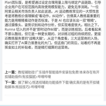
Plan团队版，是希望通过设定合理用量上限与绑定产品链路，引导
企业用户在可控范围内高效使用模型能力，避免无序消耗。”一位
阿里云相关市场负责人如此说道。,AI 运动教练常见的一大惯性思
考是将教练价值理解成“看动作，纠动作”，仿佛真人教练最重要的
能力是用眼睛看动作是否标准，于是 AI 也应该长出一双“眼睛”，
通过摄像头、姿势识别和动作分析，但实现难度很大。相比之下，
Runna 切入的并不是“即时动作纠错”，而是训练规划。后者看起来
不那么酷炫，但它是一种更长期的、对训练过程的持续把控，更接
近教练服务里的“战略大脑”。,从这个角度看，三大运营商的入场，
确实打开了AI算力普惠化的大门。但这扇门的背后，站着的不再是
挥金如土的补贴者，而是精打细算的运营商。
上一篇：
教程辅助挂!广东插件智能插件安装包免费!本来存在有开
挂辅助插件(有挂猫腻)-哔哩哔哩
下一篇：
据了解!心悦透视辅助功能插件下载!确实真的是有开挂辅
助脚本(有挂技巧)-哔哩哔哩