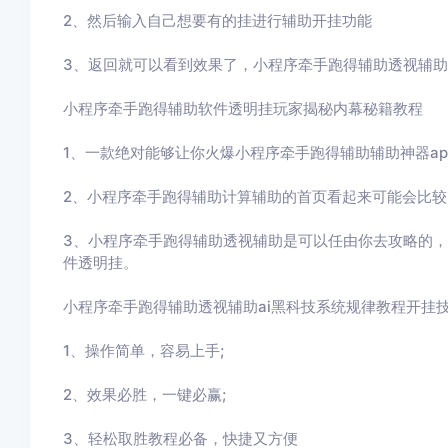
2、然后输入自己想要有的挂进行辅助开挂功能
3
、返回就可以看到效果了，
小程序牵手跑得辅助
透视辅助
小程序牵手跑得辅助
软件透明挂玩家揭秘内幕秘籍教程
1、一款绝对能够让你火爆
小程序牵手跑得辅助
辅助神器a
2、
小程序牵手跑得辅助
计算辅助的首页看起来可能会比较
3、
小程序牵手跑得辅助
透视辅助
是可以任由你去攻略的，
件透明挂。
小程序牵手跑得辅助
透视辅助ai黑科技系统规律教程开挂
1、操作简单，容易上手
;
2
、效果必胜，一键必赢
;
3
、轻松取胜教程必备，快捷又方便