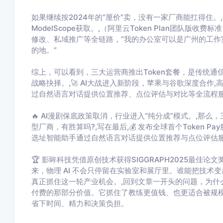
如果继续按2024年的“厘价”卖，没有一家厂商能扛得住。,✅
ModelScope获取。,（阿里云Token Plan团队版
修改、私域推广等全链路，“我的办公室可以是广州的工作
的地。”
综上，可以看到，三大运营商推出Token套餐，是传统
战略抉择。,🚀 AI大战进入新阶段，苹果与谷歌深度合作,高
过自然语言对话提供位置推荐、点位评估与对比等全流程
🔥 AI漫剧保底政策取消，行业进入“纯分成”模式。,那么
型厂商，有胜算吗?,写在最后,💰 发布全球首个Token P
选址智能助手通过自然语言对话提供位置推荐与点位评估
🏆 影眸科技凭借原创技术获得SIGGRAPH2025最佳论
来，物理 AI 不会只停留在实验室和展厅里。谁能把技
真正抓住这一轮产业机会。,回到文章一开头的问题，为什么
付费的那部分价值。它抓住了教练更值钱、也更适合被规
省下时间、精力和决策负担。