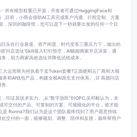
 所有模型权重已开源，开发者可通过HuggingFace和
收费标准）,目前，小雨会借助AI工具完成客户沟通、行程定制、方案
室，深圳的咖啡馆，也可以是下一秒就要出发的任何一个目
通信巨头在行业衰退、资产闲置、时代变革三重压力下，做出的
德‘问店选址’Skill接入钉钉悟空，AI赋能商家开店决策，通
服务，助力商家高效选址并降低试错成本。
，三大运营商为何执着于卖Token套餐?正面硬刚云厂商和大模
ay服务和AI钱包产品，构建全栈AI原生支付体系。,🛒 高德问店
服务。
文奖，印证其技术实力。,从“数字游民”到OPC,吴邦毅认为，未
术变成可交付的产品、可复制的方案、可规模化的平台，谁才能
是 Runna?我们认为是这个团队最终找到了用户愿意持续
模化交付的一面，能够规划、调整、陪伴和反馈，最终帮用户