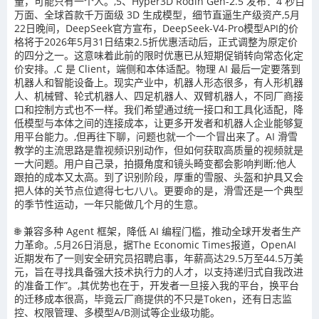
量，可能只有一个人。,5、Hyper3D Rodin Gen-2.5 发布：4 秒百
万面、全球首款千万面级 3D 生成模型，细节直逼生产级资产,5月
22日晚间，DeepSeek官方宣布，DeepSeek-V4-Pro模型API的价
格将于2026年5月31日结束2.5折优惠活动后，正式调整为原定价
的四分之一。这意味着此前的限时优惠已从短期促销转向常态化定
价安排。,C 是 Client，端侧和本体适配。物理 AI 最后一定要落到
机器人和智能设备上。现实产业中，机器人形态很多，有人形机器
人、机械臂、轮式机器人、四足机器人、双臂机器人，不同厂商接
口和控制方式也不一样。我们希望通过统一接口和工具化适配，降
低模型与本体之间的连接成本，让更多开发者和机器人企业能够复
用平台能力。,但再往下聊，问题也就一个一个冒出来了。AI 滑雪
教学的主流思路是靠视频识别动作，但如何获取高质量的视频就是
一大问题。用户自己录，拍摄角度和镜头畸变都会影响判断;他人
跟拍的成本又太高。到了识别阶段，厚重的雪服、头盔和护具又会
把人体的关节点位遮得七七八八。更要命的是，滑雪还是一个典型
的季节性运动，一年只能做几个月的生意。
🌐 兼容多种 Agent 框架，降低 AI 编程门槛，推动全球开发者生产
力革命。,5月26日消息，据The Economic Times报道，OpenAI
近期发布了一则安全研究员招聘启事，年薪高达29.5万至44.5万美
元，旨在寻找具备强大技术执行力的人才，以支持递归式自我改进
的准备工作”。,其优势也在于，开发者一旦接入我的平台，换平台
的迁移成本很高，毕竟云厂商提供的不只是Token，还有日志监
控、权限管理、多模型A/B测试等企业级功能。