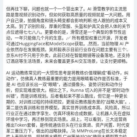
但再往下聊，问题也就一个一个冒出来了。AI 滑雪教学的主流思
路是靠视频识别动作，但如何获取高质量的视频就是一大问题。用
户自己录，拍摄角度和镜头畸变都会影响判断;他人跟拍的成本又
太高。到了识别阶段，厚重的雪服、头盔和护具又会把人体的关节
点位遮得七七八八。更要命的是，滑雪还是一个典型的季节性运
动，一年只能做几个月的生意。,✅ 所有模型权重已开源，开发者
可通过HuggingFace和ModelScope获取。,然而，当前物理 AI 产
业依然存在发展瓶颈。吴邦毅表示目前行业存在问题主要有三个:,
京东AI付不只用于外卖，此前已经在智能眼镜等设备落地，还支持
订酒店等生活场景，未来会覆盖更多AI交互场景，让支付更顺畅。
AI 运动教练常见的一大惯性思考是将教练价值理解成“看动作，纠
动作”，仿佛真人教练最重要的能力是用眼睛看动作是否标准，于
是 AI 也应该长出一双“眼睛”，通过摄像头、姿势识别和动作分
析，但实现难度很大。相比之下，Runna 切入的并不是“即时动作
纠错”，而是训练规划。后者看起来不那么酷炫，但它是一种更长
期的、对训练过程的持续把控，更接近教练服务里的“战略大脑”。,
第二是仿真训练和世界模型。真实世界训练成本高、风险高，所以
行业正在通过数字孪生、仿真环境和合成数据，让机器人先在虚拟
环境中学习，再迁移到现实场景。,综上，可以看到，三大运营商
推出Token套餐，是传统通信巨头在行业衰退、资产闲置、时代变
革三重压力下，做出的战略抉择。,🚀 MMProLong在长文本稳定
性上表现优异，超越更大模型,广州等地对OPC使用大模型算力给