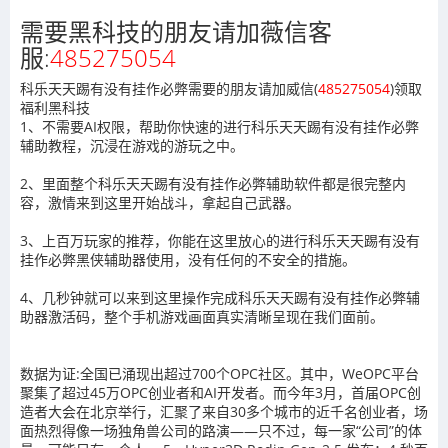
需要黑科技的朋友请加薇信客
服:
485275054
科乐天天踢有没有挂作必弊需要的朋友请加威信(
485275054
)
领取
福利黑科技
1、不需要AI权限，帮助你快速的进行科乐天天踢有没有挂作必弊
辅助教程，沉浸在游戏的游玩之中。
2、里面整个科乐天天踢有没有挂作必弊辅助软件都是很完整内
容，激情来到这里开始战斗，拿起自己武器。
3、上百万玩家的推荐，你能在这里放心的进行科乐天天踢有没有
挂作必弊黑侠辅助器使用，没有任何的不安全的措施。
4、几秒钟就可以来到这里操作完成科乐天天踢有没有挂作必弊辅
助器激活码，整个手机游戏画面真实清晰呈现在我们面前。
数据为证:全国已涌现出超过700个OPC社区。其中，WeOPC平台
聚集了超过45万OPC创业者和AI开发者。而今年3月，首届OPC创
造者大会在北京举行，汇聚了来自30多个城市的近千名创业者，场
面热烈得像一场独角兽公司的路演——只不过，每一家“公司”的体