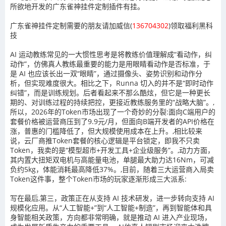
所欲地开发的广东雀神挂件定制插件有挂。
广东雀神挂件定制需要的朋友请加威信(
136704302
)
领取福利黑科
技
AI 运动教练常见的一大惯性思考是将教练价值理解成“看动作，纠
动作”，仿佛真人教练最重要的能力是用眼睛看动作是否标准，于
是 AI 也应该长出一双“眼睛”，通过摄像头、姿势识别和动作分
析，但实现难度很大。相比之下，Runna 切入的并不是“即时动作
纠错”，而是训练规划。后者看起来不那么酷炫，但它是一种更长
期的、对训练过程的持续把控，更接近教练服务里的“战略大脑”。,
所以，2026年的Token市场出现了一个奇妙的分裂:面向C端用户的
套餐价格被运营商压到了9.9元/月，但面向B端开发者的API价格在
涨，普惠的门槛降低了，但大规模使用成本在上升。,相比较来
说，云厂商推Token套餐的核心逻辑是平台锁定，即我不只卖
Token，我卖的是“模型超市+开发工具+企业级服务”。,动力方面，
其内置大扭矩双电机与高能量电池，单腿最大助力达16Nm，可减
负约5kg，体能消耗最高降低37%。,目前，随着三大运营商入局卖
Token这件事，整个Token市场的玩家逐渐形成三大派系:
写在最后,第三，政策正在从支持 AI 技术研发，进一步转向支持 AI
规模化应用。从“人工智能+”到“人工智能+制造”，再到智能体和具
身智能相关政策，方向都非常明确，就是推动 AI 进入产业现场，