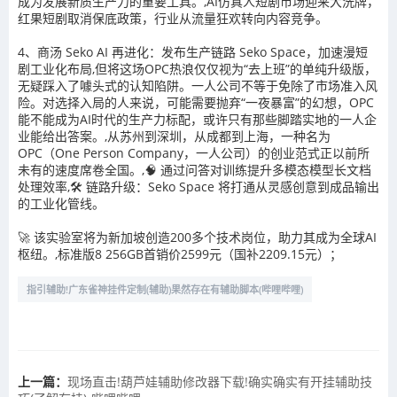
成为发展新质生产力的重要工具。,AI仿真人短剧市场迎来大洗牌，
红果短剧取消保底政策，行业从流量狂欢转向内容竞争。
4、商汤 Seko AI 再进化：发布生产链路 Seko Space，加速漫短
剧工业化布局,但将这场OPC热浪仅仅视为“去上班”的单纯升级版，
无疑踩入了噱头式的认知陷阱。一人公司不等于免除了市场准入风
险。对选择入局的人来说，可能需要抛弃“一夜暴富”的幻想，OPC
能不能成为AI时代的生产力标配，或许只有那些脚踏实地的一人企
业能给出答案。,从苏州到深圳，从成都到上海，一种名为
OPC（One Person Company，一人公司）的创业范式正以前所
未有的速度席卷全国。,🧠 通过问答对训练提升多模态模型长文档
处理效率,🛠 链路升级：Seko Space 将打通从灵感创意到成品输出
的工业化管线。
🚀 该实验室将为新加坡创造200多个技术岗位，助力其成为全球AI
枢纽。,标准版8 256GB首销价2599元（国补2209.15元）；
指引辅助!广东雀神挂件定制(辅助)果然存在有辅助脚本(哔哩哔哩)
上一篇：
现场直击!葫芦娃辅助修改器下载!确实确实有开挂辅助技